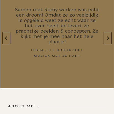
e
Samen met Romy werken was echt
r
een droom! Omdat ze zo veelzijdig
is opgeleid weet ze echt waar ze
het over heeft en levert ze
prachtige beelden & concepten. Ze
kijkt met je mee naar het hele
plaatje!
TESSA JILL BROCKHOFF
!
MUZIEK MET JE HART
ABOUT ME