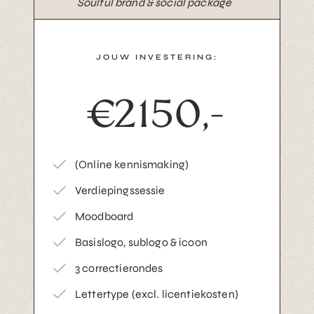
Soulful brand & social package
JOUW INVESTERING:
€2150,-
(Online kennismaking)
Verdiepingssessie
Moodboard
Basislogo, sublogo & icoon
3 correctierondes
Lettertype (excl. licentiekosten)