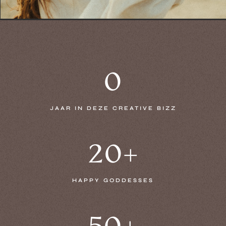
7
0
JAAR IN DEZE CREATIVE BIZZ
20+
20+
HAPPY GODDESSES
50+
50+