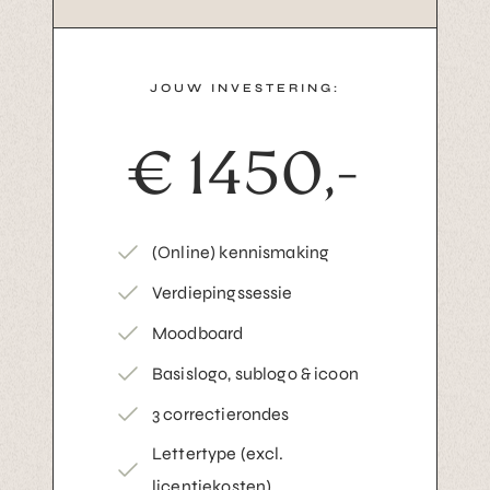
JOUW INVESTERING:
€ 1450,-
(Online) kennismaking
Verdiepingssessie
Moodboard
Basislogo, sublogo & icoon
3 correctierondes
Lettertype (excl.
licentiekosten)