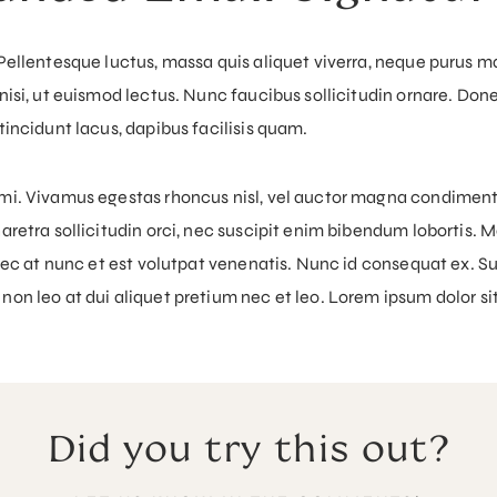
 Pellentesque luctus, massa quis aliquet viverra, neque purus m
isi, ut euismod lectus. Nunc faucibus sollicitudin ornare. Donec 
tincidunt lacus, dapibus facilisis quam.
mi. Vivamus egestas rhoncus nisl, vel auctor magna condimentum
aretra sollicitudin orci, nec suscipit enim bibendum lobortis. 
onec at nunc et est volutpat venenatis. Nunc id consequat ex. S
on leo at dui aliquet pretium nec et leo. Lorem ipsum dolor sit 
Did you try this out?